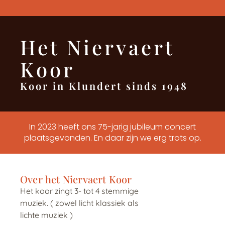
Het Niervaert
Koor
Koor in Klundert sinds 1948
In 2023 heeft ons 75-jarig jubileum concert
plaatsgevonden. En daar zijn we erg trots op.
Over het Niervaert Koor
Het koor zingt 3- tot 4 stemmige
muziek. ( zowel licht klassiek als
lichte muziek )