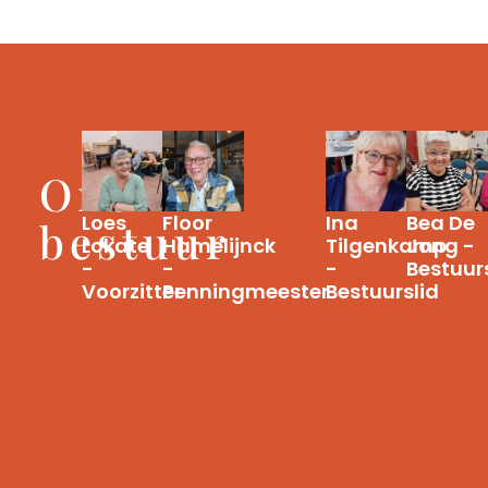
Ons
Loes
Floor
Ina
Bea De
bestuur
Lokate
Hamelijnck
Tilgenkamp
Jong -
-
-
-
Bestuur
Voorzitter
Penningmeester
Bestuurslid